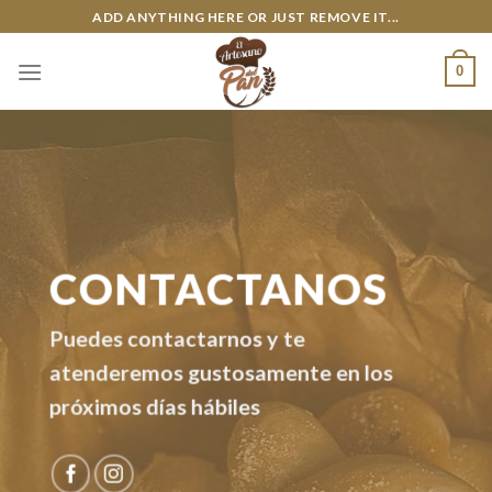
Skip
ADD ANYTHING HERE OR JUST REMOVE IT...
to
content
0
CONTACTANOS
Puedes contactarnos y te
atenderemos gustosamente en los
próximos días hábiles